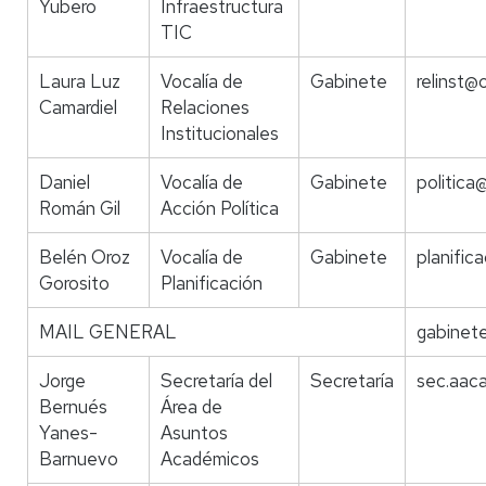
Yubero
Infraestructura
TIC
Laura Luz
Vocalía de
Gabinete
relinst@
Camardiel
Relaciones
Institucionales
Daniel
Vocalía de
Gabinete
politica
Román Gil
Acción Política
Belén Oroz
Vocalía de
Gabinete
planific
Gorosito
Planificación
MAIL GENERAL
gabinete
Jorge
Secretaría del
Secretaría
sec.aaca
Bernués
Área de
Yanes-
Asuntos
Barnuevo
Académicos