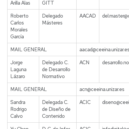
Arilla Alas
GITT
Roberto
Delegado
AACAD
del.master@c
Carlos
Másteres
Morales
García
MAIL GENERAL
aacad@ceeina.unizar.e
Jorge
Delegado C.
ACN
desarrollo.n
Laguna
de Desarrollo
Lázaro
Normativo
MAIL GENERAL
acn@ceeina.unizar.es
Sandra
Delegada C.
ACIC
diseno@ceein
Rodrigo
de Diseño de
Calvo
Contenido