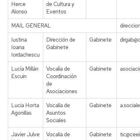
Herce
de Cultura y
Alonso
Eventos
MAIL GENERAL
direccio
Iustina
Dirección de
Gabinete
dirgab@c
Ioana
Gabinete
Iordachescu
Lucía Millán
Vocalía de
Gabinete
asociaci
Escuin
Coordinación
de
Asociaciones
Lucia Horta
Vocalía de
Gabinete
a.social
Agonillas
Asuntos
Sociales
Javier Julve
Vocalía de
Gabinete
tic@ceei