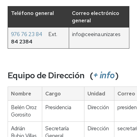
Teléfono general
Correo electrónico
general
976 76 23 84
Ext.
info@ceeina.unizar.es
84 2384
Equipo de Dirección (
+ info
)
Nombre
Cargo
Unidad
Correo
Belén Oroz
Presidencia
Dirección
presiden
Gorosito
Adrián
Secretaría
Dirección
secretar
Rubio Villas
General