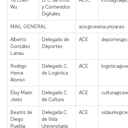
Yu Chen
D. C. de Infor.
ACIC
infodigital@c
Wu
y Contenidos
Digitales
MAIL GENERAL
acic@ceeina.unizar.es
Alberto
Delegado de
ACE
deportes@ce
González
Deportes
Lanau
Rodrigo
Delegado C.
ACE
logistica@ce
Herce
de Logística
Alonso
Eloy Marin
Delegado C.
ACE
cultura@ceei
Jerez
de Cultura
Beatriz de
Delegada C.
ACE
vidauniv@cee
Diego
de Vida
Puebla
Universitaria