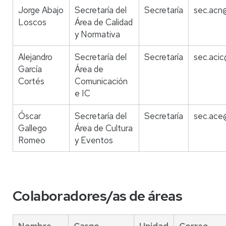
Jorge Abajo
Secretaría del
Secretaría
sec.acn@
Loscos
Área de Calidad
y Normativa
Alejandro
Secretaría del
Secretaría
sec.acic
García
Área de
Cortés
Comunicación
e IC
Óscar
Secretaría del
Secretaría
sec.ace@
Gallego
Área de Cultura
Romeo
y Eventos
Colaboradores/as de áreas