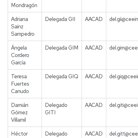
Mondragón
Adriana
Delegada GII
AACAD
del.gii@ceein
Sainz
Sampedro
Ángela
Delegada GIM
AACAD
del.gim@ceei
Cordero
García
Teresa
Delegada GIQ
AACAD
del.giq@ceei
Fuertes
Canudo
Damián
Delegado
AACAD
del.giti@ceei
Gómez
GITI
Villamil
Héctor
Delegado
AACAD
del.gitt@cee