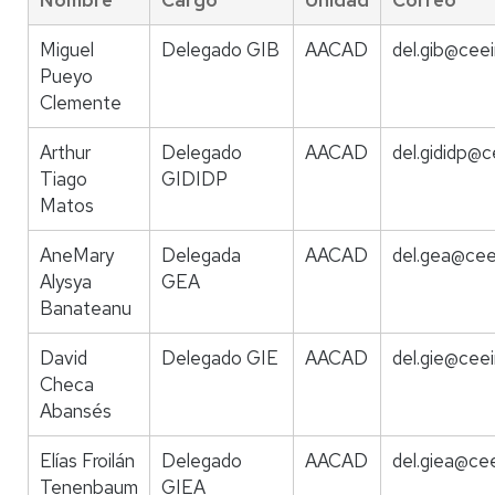
Nombre
Cargo
Unidad
Correo
Miguel
Delegado GIB
AACAD
del.gib@ceei
Pueyo
Clemente
Arthur
Delegado
AACAD
del.gididp@c
Tiago
GIDIDP
Matos
AneMary
Delegada
AACAD
del.gea@ceei
Alysya
GEA
Banateanu
David
Delegado GIE
AACAD
del.gie@ceei
Checa
Abansés
Elías Froilán
Delegado
AACAD
del.giea@cee
Tenenbaum
GIEA