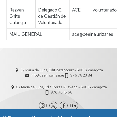
Razvan
Delegado C.
ACE
voluntariado
Ghita
de Gestión del
Calangiu
Voluntariado
MAIL GENERAL
ace@ceeina.unizar.es
C/ María de Luna, Edif Betancourt - 50018 Zaragoza
info@ceeina.unizar.es
976 76 23 84
C/ María de Luna, Edif. Torres Quevedo - 50018 Zaragoza
976 76 18 66