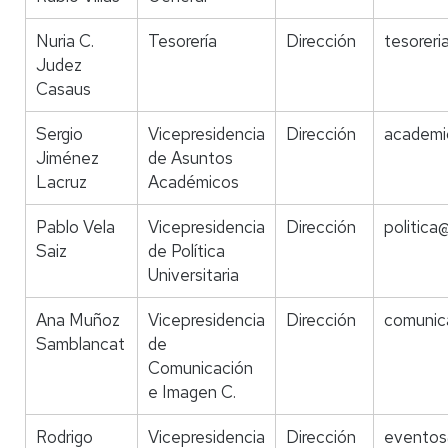
Nuria C.
Tesorería
Dirección
tesoreri
Judez
Casaus
Sergio
Vicepresidencia
Dirección
academi
Jiménez
de Asuntos
Lacruz
Académicos
Pablo Vela
Vicepresidencia
Dirección
politica
Saiz
de Política
Universitaria
Ana Muñoz
Vicepresidencia
Dirección
comunica
Samblancat
de
Comunicación
e Imagen C.
Rodrigo
Vicepresidencia
Dirección
eventos@