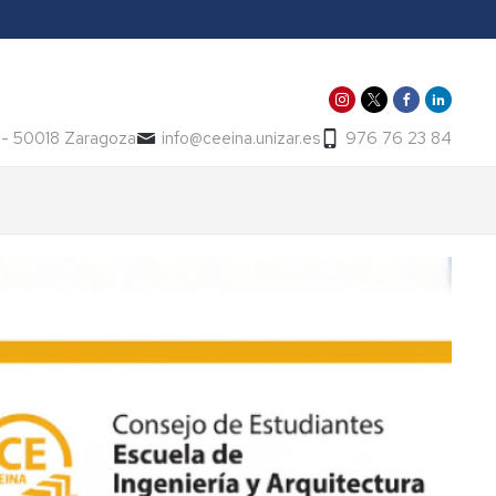
t - 50018 Zaragoza
info@ceeina.unizar.es
976 76 23 84