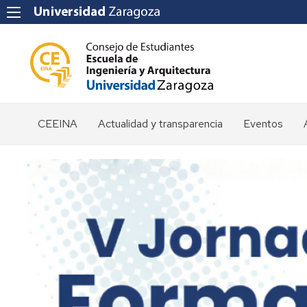
CEEINA
Actualidad y transparencia
Eventos
Delegación
Prensa
de
Estudiantes
Noticias
Identidad
Resoluciones
corporativa
Convocatorias
Horarios
Posicionamientos
Organización
Licitaciones
Equipo