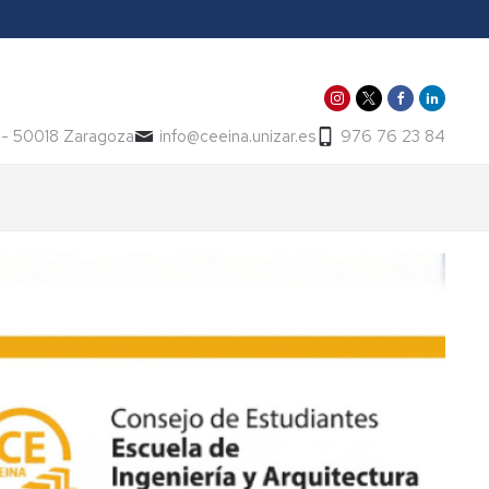
t - 50018 Zaragoza
info@ceeina.unizar.es
976 76 23 84