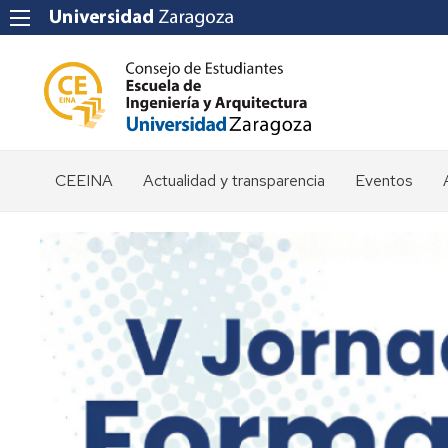
CEEINA
Actualidad y transparencia
Eventos
Delegación
Prensa
de
Estudiantes
Noticias
Identidad
Resoluciones
corporativa
Convocatorias
Horarios
Posicionamientos
Organización
Licitaciones
Equipo